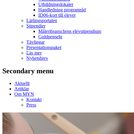
Utbildningslokaler
Handledning programråd
ID06-kort till elever
Lärlingsportalen
Stipendier
Måleribranschens elevstipendium
Guldpenseln
Tävlingar
Presentationspaket
Läs mer
Nyhetsbrev
Secondary menu
Aktuellt
Artiklar
Om MYN
Kontakt
Press