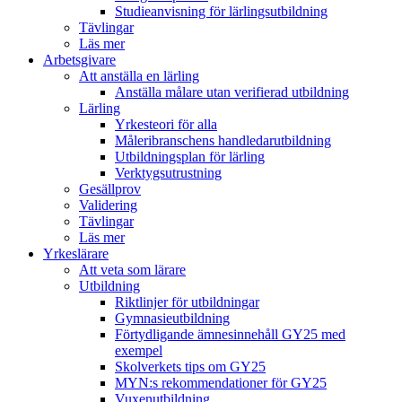
Studieanvisning för lärlingsutbildning
Tävlingar
Läs mer
Arbetsgivare
Att anställa en lärling
Anställa målare utan verifierad utbildning
Lärling
Yrkesteori för alla
Måleribranschens handledarutbildning
Utbildningsplan för lärling
Verktygsutrustning
Gesällprov
Validering
Tävlingar
Läs mer
Yrkeslärare
Att veta som lärare
Utbildning
Riktlinjer för utbildningar
Gymnasieutbildning
Förtydligande ämnesinnehåll GY25 med
exempel
Skolverkets tips om GY25
MYN:s rekommendationer för GY25
Vuxenutbildning