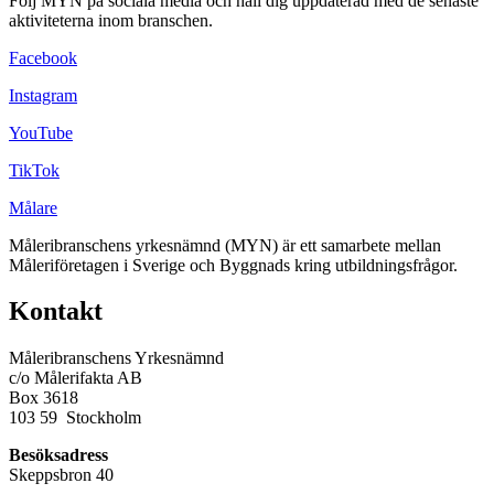
Följ MYN på sociala media och håll dig uppdaterad med de senaste
aktiviteterna inom branschen.
Facebook
Instagram
YouTube
TikTok
Målare
Måleribranschens yrkesnämnd (MYN) är ett samarbete mellan
Måleriföretagen i Sverige och Byggnads kring utbildningsfrågor.
Kontakt
Måleribranschens Yrkesnämnd
c/o Målerifakta AB
Box 3618
103 59 Stockholm
Besöksadress
Skeppsbron 40