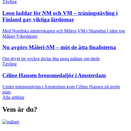
Tävling
Leon laddar för NM och VM – träningstävling i
Finland gav viktiga lärdomar
Med Nordiska mästerskapen och Måleri-VM i Shanghai i sikte tog
Målare
Yrkeslärare
Nu avgörs Måleri-SM – möt de åtta finalisterna
Om drygt tre veckor tävlar åtta unga målare om titeln
Tävling
Céline Hansen bronsmedaljör i Amsterdam
Under träningstävlan i Amsterdam kom Céline Hansen på tredje
plats
Alla artiklar
Vem är du?