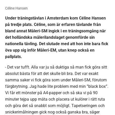
Céline Hansen
Under träningstävlan i Amsterdam kom Céline Hansen
på tredje plats. Céline, som är erfaren tävlande från
bland annat Måleri-SM ingick i en träningsomgång när
det holländska målerilandslaget genomförde sin
nationella tävling. Det slutade med att hon inte bara fick
öva upp sig inför Måleri-EM, utan knep också en
pallplats.
- Det var tufft. Alla var ju så duktiga så man fick göra sitt
absolut bästa för att det skulle bli bra. Det var exakt
samma saker vi fick göra som under Måleri-SM, förutom
färgbrytning. Jag hade lite problem med min ”black box”.
Vi får ett mönster på A4-papper och så ska vi på 90
minuter tejpa upp mäta och placera ut kulörer i rätt ruta
och göra det så snabbt som möjligt. Tapetseringen och
snickerimålningen gick nog också ganska bra, säger