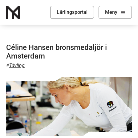
Lärlingsportal
Visa
Meny
Céline Hansen bronsmedaljör i
Amsterdam
Tävling