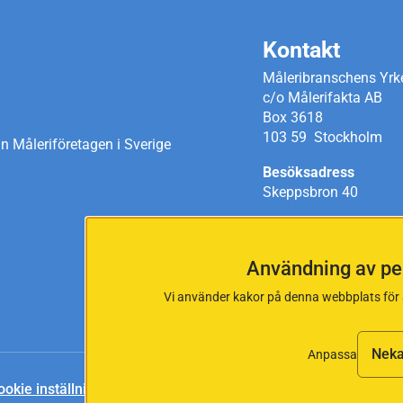
Kontakt
Måleribranschens Yr
c/o Målerifakta AB
Box 3618
103 59 Stockholm
 Måleriföretagen i Sverige
Besöksadress
Skeppsbron 40
Telefon:
08-442 49 
stängt
Användning av pe
E-post:
myn@malerifa
Vi använder kakor på denna webbplats för a
Neka
Anpassa
ookie inställningar