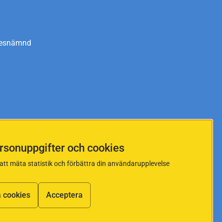
kesnämnd
34
Telefontider
: måndag-torsdag 9-11 och 13-15, fredag
rsonuppgifter och cookies
kta.se
tt mäta statistik och förbättra din användarupplevelse
 cookies
Acceptera