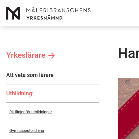
Sidebar
Han
menu
Yrkeslärare
Att veta som lärare
Utbildning
Riktlinjer för utbildningar
Gymnasieutbildning