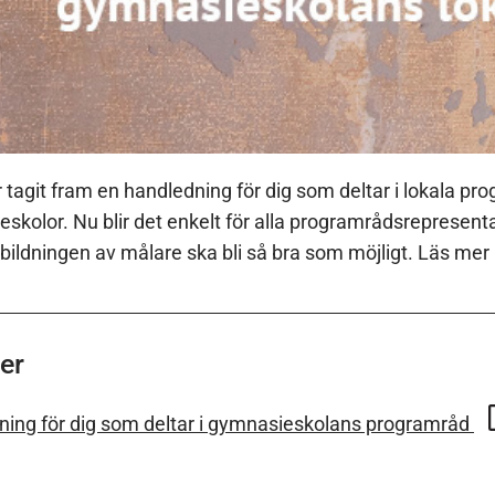
tagit fram en handledning för dig som deltar i lokala p
skolor. Nu blir det enkelt för alla programrådsrepresenta
utbildningen av målare ska bli så bra som möjligt. Läs m
er
ing för dig som deltar i gymnasieskolans programråd