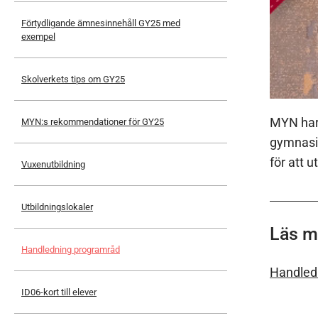
Förtydligande ämnesinnehåll GY25 med
exempel
Skolverkets tips om GY25
MYN har 
MYN:s rekommendationer för GY25
gymnasie
för att 
Vuxenutbildning
Utbildningslokaler
Läs m
Handledning programråd
Handledn
ID06-kort till elever