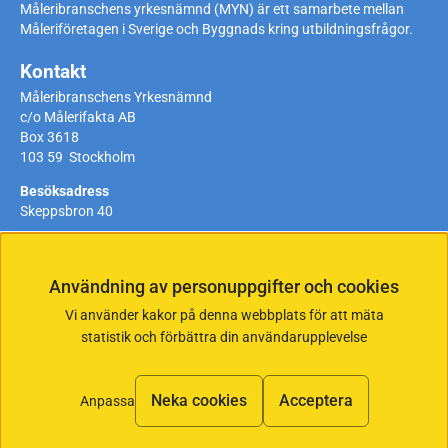
Måleribranschens yrkesnämnd (MYN) är ett samarbete mellan
Måleriföretagen i Sverige och Byggnads kring utbildningsfrågor.
Kontakt
Måleribranschens Yrkesnämnd
c/o Målerifakta AB
Box 3618
103 59 Stockholm
Besöksadress
Skeppsbron 40
Telefon:
08-442 49 34
Telefontider
: måndag-torsdag 9-11 och
13-15, fredag stängt
Användning av personuppgifter och cookies
E-post:
myn@malerifakta.se
Vi använder kakor på denna webbplats för att mäta
statistik och förbättra din användarupplevelse
Copyright Ⓒ 2026
Vår integritetspolicy
Om Cookies
Neka cookies
Acceptera
Anpassa
Cookie inställningar