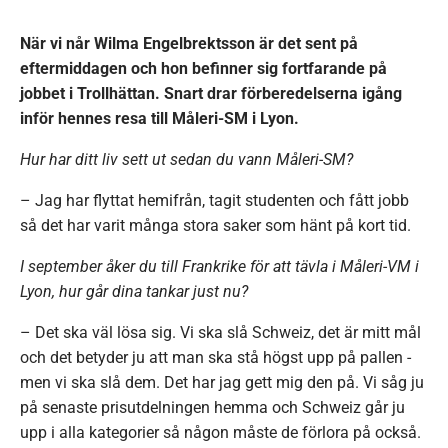
När vi når Wilma Engelbrektsson är det sent på
eftermiddagen och hon befinner sig fortfarande på
jobbet i Trollhättan. Snart drar förberedelserna igång
inför hennes resa till Måleri-SM i Lyon.
Hur har ditt liv sett ut sedan du vann Måleri-SM?
– Jag har flyttat hemifrån, tagit studenten och fått jobb
så det har varit många stora saker som hänt på kort tid.
I september åker du till Frankrike för att tävla i Måleri-VM i
Lyon, hur går dina tankar just nu?
– Det ska väl lösa sig. Vi ska slå Schweiz, det är mitt mål
och det betyder ju att man ska stå högst upp på pallen -
men vi ska slå dem. Det har jag gett mig den på. Vi såg ju
på senaste prisutdelningen hemma och Schweiz går ju
upp i alla kategorier så någon måste de förlora på också.