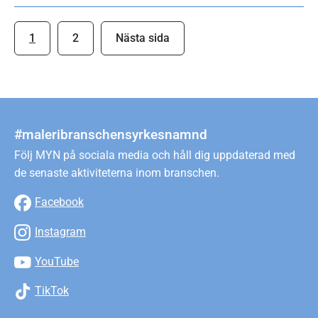
Pagination
Page
1
Page
2
Next
Nästa sida
page
#maleribranschensyrkesnamnd
Följ MYN på sociala media och håll dig uppdaterad med
de senaste aktiviteterna inom branschen.
Facebook
Instagram
YouTube
TikTok