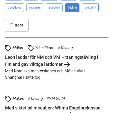
Gesällprov
NM 2018
SM 2018
Tävling
VM 2017
Målare
Yrkeslärare
Tävling
Leon laddar för NM och VM – träningstävling i
Finland gav viktiga lärdomar
Med Nordiska mästerskapen och Måleri-VM i
Shanghai i sikte tog
Målare
Tävling
VM 2024
Med siktet på medaljen: Wilma Engelbrektsson