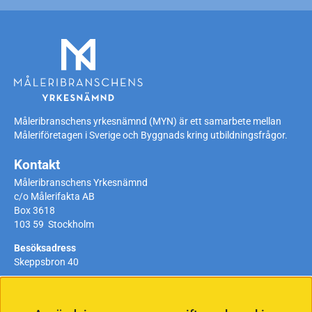
Måleribranschens yrkesnämnd (MYN) är ett samarbete mellan
Måleriföretagen i Sverige och Byggnads kring utbildningsfrågor.
Kontakt
Måleribranschens Yrkesnämnd
c/o Målerifakta AB
Box 3618
103 59 Stockholm
Besöksadress
Skeppsbron 40
Telefon:
08-442 49 34
Telefontider
: måndag-torsdag 9-11 och
13-15, fredag stängt