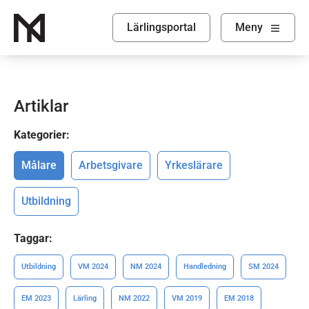
Lärlingsportal
Visa
Meny
Artiklar
Kategorier:
Målare
Arbetsgivare
Yrkeslärare
Utbildning
Taggar:
Utbildning
VM 2024
NM 2024
Handledning
SM 2024
EM 2023
Lärling
NM 2022
VM 2019
EM 2018